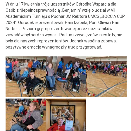
W dniu 17 kwietnia tróje uczestników Ośrodka Wsparcia dla
Osób z Niepełnosprawnością „Benjamin” wzięło udział w VII
Akademickim Turnieju o Puchar JM Rektora UMCS „BOCCIA CUP
2024”. Ośrodek reprezentowali: Pani Izabela, Pani Oliwia i Pan
Norbert. Poziom gry reprezentowanej przez uczestników
zawodów był bardzo wysoki. Podium zwycięzców, niestety, nie
było dla naszych reprezentantów. Jednak wspólna zabawa,
pozytywne emocje wynagrodziły trud przygotowań.