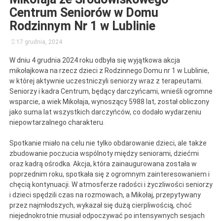
Centrum Seniorów w Domu
Rodzinnym Nr 1 w Lublinie
17 grudnia, 2024
W dniu 4 grudnia 2024 roku odbyła się wyjątkowa akcja
mikołajkowa na rzecz dzieci z Rodzinnego Domu nr 1 w Lublinie,
w której aktywnie uczestniczyli seniorzy wraz z terapeutami.
Seniorzy i kadra Centrum, będący darczyńcami, wnieśli ogromne
wsparcie, a wiek Mikołaja, wynoszący 5988 lat, został obliczony
jako suma lat wszystkich darczyńców, co dodało wydarzeniu
niepowtarzalnego charakteru.
Spotkanie miało na celu nie tylko obdarowanie dzieci, ale także
zbudowanie poczucia wspólnoty między seniorami, dziećmi
oraz kadrą ośrodka. Akcja, która zainaugurowana została w
poprzednim roku, spotkała się z ogromnym zainteresowaniem i
chęcią kontynuacji. W atmosferze radości i życzliwości seniorzy
i dzieci spędzili czas na rozmowach, a Mikołaj, przepytywany
przez najmłodszych, wykazał się dużą cierpliwością, choć
niejednokrotnie musiał odpoczywać po intensywnych sesjach