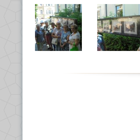
Ce
Po
Do
Kl
Kl
Kl
Gł
Kl
By