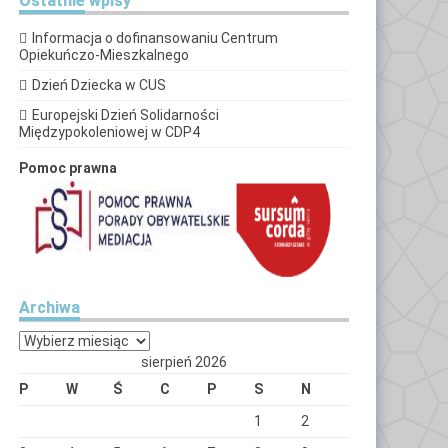
Ostatnie
wpisy
Informacja o dofinansowaniu Centrum
Opiekuńczo-Mieszkalnego
Dzień Dziecka w CUS
Europejski Dzień Solidarności
Międzypokoleniowej w CDP4
Pomoc prawna
Archiwa
Archiwa
sierpień 2026
P
W
Ś
C
P
S
N
1
2