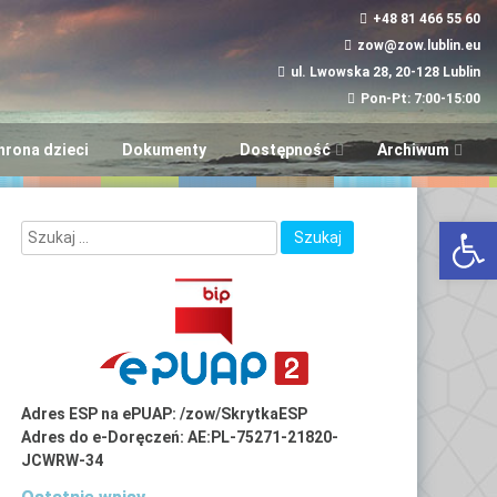
+48 81 466 55 60
zow@zow.lublin.eu
ul. Lwowska 28, 20-128 Lublin
Pon-Pt: 7:00-15:00
hrona dzieci
Dokumenty
Dostępność
Archiwum
Wniosek w sprawie
“Aktywni i Samod
Otwórz 
dostępności
LUBinclusiON
Plany
Deinstytucjonali
Adres ESP na ePUAP: /zow/SkrytkaESP
Adres do e-Doręczeń: AE:PL-75271-21820-
JCWRW-34