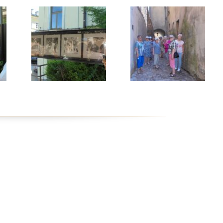
ntrum Dziennego
bytu nr 4
m Senior+
uby Seniora
ub Senior+
ub Seniora Wieniawa i
usk
ub Seniora Nad
strzycą