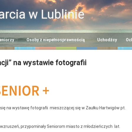
rcia w Lublinie
eniorzy
Osoby z niepełnosprawnością
Uchodźcy
Oc
i
ntrum Usług
Centrum Opiekuńczo-
ji” na wystawie fotografii
cjalnych
Mieszkalne
+”
odowiskowe Centrum
Dzienny Ośrodek
niorów
Adaptacyjny
Seniora
ntrum Dziennego
Ośrodek Wsparcia dla
lna EFS
bytu nr 2
Osób z
 się na wystawę fotografii mieszczącej się w Zaułku Hartwigów pt.
Niepełnosprawnością
ntrum Dziennego
“Benjamin”
bytu nr 3
 wzruszeń, przypominały Seniorom miasto z młodzieńczych lat.