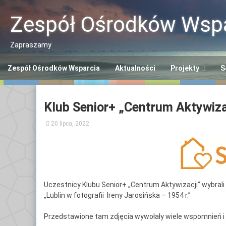
Przeskocz
do
Zespół Ośrodków Wspa
treści
Zapraszamy
Zespół Ośrodków Wsparcia
Aktualności
Projekty
S
Program “Aktywn
Ce
Klub Senior+ „Centrum Aktywizac
Seniorzy ASY”
So
20 lipca, 2022
Program “Senior
Śr
Se
Opaska SOS dla 
Ce
Polityka Seniora
Po
Uczestnicy Klubu Senior+ „Centrum Aktywizacji” wybrali
+
„Lublin w fotografii Ireny Jarosińska – 1954 r.”
Ce
Po
Przedstawione tam zdjęcia wywołały wiele wspomnień i