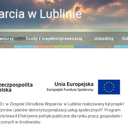
rcia w Lublinie
eniorzy
Osoby z niepełnosprawnością
Uchodźcy
Oc
i
ntrum Usług
Centrum Opiekuńczo-
cjalnych
Mieszkalne
+”
odowiskowe Centrum
Dzienny Ośrodek
niorów
Adaptacyjny
Seniora
ntrum Dziennego
Ośrodek Wsparcia dla
lna EFS
bytu nr 2
Osób z
3 r. w Zespole Ośrodków Wsparcia w Lublinie realizowany był projekt
Niepełnosprawnością
mów i planów deinstytucjonalizacji usług społecznych”. Program
ntrum Dziennego
“Benjamin”
towa II Efektywne polityki publiczne dla rynku pracy, gospodarki i
bytu nr 3
dczonych w środowisku.