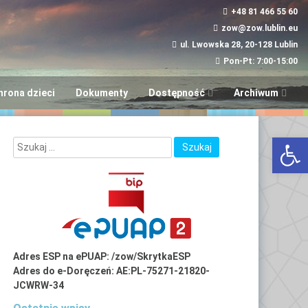
+48 81 466 55 60
zow@zow.lublin.eu
ul. Lwowska 28, 20-128 Lublin
Pon-Pt: 7:00-15:00
hrona dzieci
Dokumenty
Dostępność
Archiwum
Wniosek w sprawie
“Aktywni i Samod
Otwórz 
dostępności
LUBinclusiON
Plany
Deinstytucjonali
Adres ESP na ePUAP: /zow/SkrytkaESP
Adres do e-Doręczeń: AE:PL-75271-21820-
JCWRW-34