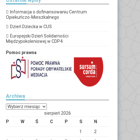
Ostatnie
wpisy
Informacja o dofinansowaniu Centrum
Opiekuńczo-Mieszkalnego
Dzień Dziecka w CUS
Europejski Dzień Solidarności
Międzypokoleniowej w CDP4
Pomoc prawna
Archiwa
Archiwa
sierpień 2026
P
W
Ś
C
P
S
N
1
2