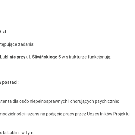
ntrum Dziennego
bytu nr 4
m Senior+
3 zł
uby Seniora
tępujące zadania:
ub Senior+
linie przy ul. Śliwińskiego 5
w strukturze funkcjonują:
ub Seniora Wieniawa i
usk
 postaci:
ub Seniora Nad
strzycą
stenta dla osób niepełnosprawnych i chorujących psychicznie;
dzielności i szans na podjęcie pracy przez Uczestników Projektu.
ta Lublin, w tym: