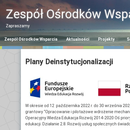
Przeskocz
do
Zespół Ośrodków Wspa
treści
Zapraszamy
Zespół Ośrodków Wsparcia
Aktualności
Projekty
S
Program “Aktywn
Ce
Plany Deinstytucjonalizacji
Seniorzy ASY”
So
Program “Senior
Śr
Se
Opaska SOS dla 
Ce
Polityka Seniora
Po
W okresie od 12 października 2022 r. do 30 września 202
+
grantowy “Opracowanie i pilotażowe wdrożenie mechaniz
Ce
Operacyjny Wiedza Edukacja Rozwój 2014-2020 Oś prioryte
Po
edukacji. Działanie 2.8. Rozwój usług społecznych świa