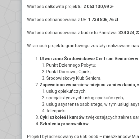
Ce
Wartość całkowita projektu:
2 063 130,99 zł
Po
Wartość dofinansowania z UE:
1 738 806,76 zł
Do
Wartość dofinansowania z budżetu Państwa:
324 324,2
Kl
W ramach projektu grantowego zostały realizowane nas
Kl
Utworzono Środowiskowe Centrum Seniorów w Lub
Punkt Dziennego Pobytu;
Kl
Punkt Domowej Opieki;
Gł
Środowiskowy Klub Seniora.
Zapewniono wsparcie w miejscu zamieszkania, w
Kl
usług opiekuńczych;
specjalistycznych usług opiekuńczych;
By
usług asystenta osobistego, w tym usługi asy
teleopieki.
Cykl szkoleń i kursów
zwiększających zakres samo
Szkolenia pracowników.
Projekt był adresowany do 650 osób – mieszkańców Mias