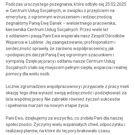
Podczas uroczystego pożegnania, które odbyło się 25.02.2025
w Centrum Usług Socjalnych, w związku z przejściem na
emeryturę, z ogromnym wzruszeniem i wdzięcznością
żegnaliśmy Panią Ewę Danek – wieloletniego pracownika,
kierownika Centrum Usług Socjalnych. Przez wiele lat
z oddaniem i pasją Pani Ewa wspierała nasz Zespół Ośrodków
Wsparcia w Lublinie. Jej zaangażowanie, profesjonalizm i
serdeczność sprawiły, że zarówno współpracownicy, jak
i podopieczni darzyli Panią Ewę ogromnym szacunkiem i
sympatią. Dzięki jej pracy i oddaniu nasze Centrum Usług
Socjalnych stało się miejscem pełnym ciepła, wsparcia i realnej
pomocy dla wielu osób.
Licznie zgromadzeni współpracownicy i przyjaciele z pracy mieli
okazję tego dnia wyrazić swoją wdzięczność i podziękować za
lata wspólnej pracy. Nie zabrakło również życzeń sukcesów
i spełnienia marzeń na nowym etapie życia.
Pani Ewo, dziękujemy za wszystko, co zrobiła Pani dla naszej
społeczności. Życzymy wielu wspaniałych chwil, odpoczynku i
realizacji planów, na które do tej pory brakowało czasu.