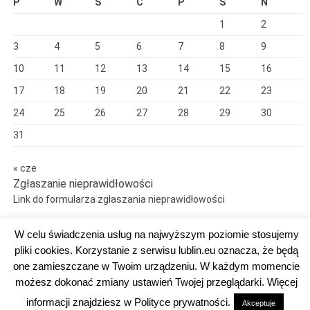
P
W
Ś
C
P
S
N
1
2
3
4
5
6
7
8
9
10
11
12
13
14
15
16
17
18
19
20
21
22
23
24
25
26
27
28
29
30
31
« cze
Zgłaszanie nieprawidłowości
Link do formularza zgłaszania nieprawidłowości
W celu świadczenia usług na najwyższym poziomie stosujemy
pliki cookies. Korzystanie z serwisu lublin.eu oznacza, że będą
one zamieszczane w Twoim urządzeniu. W każdym momencie
Dumnie wspierane przez WordPress
możesz dokonać zmiany ustawień Twojej przeglądarki. Więcej
DEKLARACJA DOSTĘPNOŚCI
informacji znajdziesz w Polityce prywatności.
Akceptuje