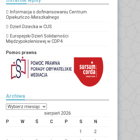
Ostatnie
wpisy
Informacja o dofinansowaniu Centrum
Opiekuńczo-Mieszkalnego
Dzień Dziecka w CUS
Europejski Dzień Solidarności
Międzypokoleniowej w CDP4
Pomoc prawna
Archiwa
Archiwa
sierpień 2026
P
W
Ś
C
P
S
N
1
2