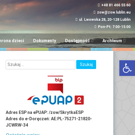
+48 81 466 55 60
zow@zow.lublin.eu
ul. Lwowska 28, 20-128 Lublin
Pon-Pt: 7:00-15:00
hrona dzieci
Dokumenty
Dostępność
Archiwum
Wniosek w sprawie
“Aktywni i Samod
Otwórz 
dostępności
LUBinclusiON
Plany
Deinstytucjonali
Adres ESP na ePUAP: /zow/SkrytkaESP
Adres do e-Doręczeń: AE:PL-75271-21820-
JCWRW-34