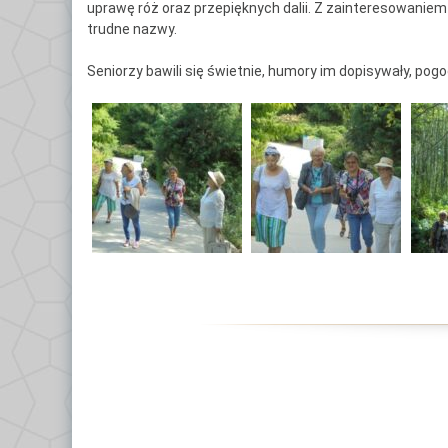
uprawę róż oraz przepięknych dalii. Z zainteresowaniem 
Ce
trudne nazwy.
Po
Seniorzy bawili się świetnie, humory im dopisywały, pog
Do
Kl
Kl
Kl
Gł
Kl
By