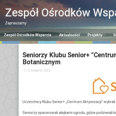
Przeskocz
do
Zespół Ośrodków Wspa
treści
Zapraszamy
Zespół Ośrodków Wsparcia
Aktualności
Projekty
S
Program “Aktywn
Ce
Seniorzy Klubu Senior+ “Centru
Seniorzy ASY”
So
Botanicznym
Program “Senior
Śr
12 sierpnia, 2022
Se
Opaska SOS dla 
Ce
Polityka Seniora
Po
+
Ce
Uczestnicy Klubu Senior+ „Centrum Aktywizacji” wybrali 
Po
Seniorzy spacerowali alejkami ogrodu, gdzie podziwiali k