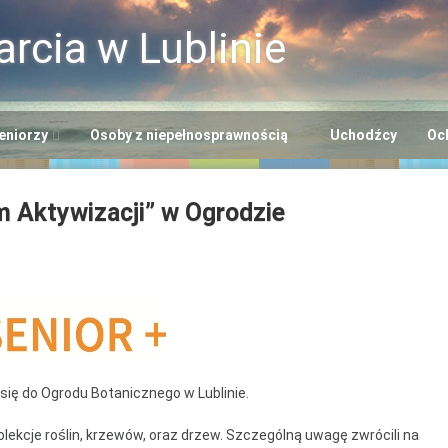
rcia w Lublinie
eniorzy
Osoby z niepełnosprawnością
Uchodźcy
Oc
i
ntrum Usług
Centrum Opiekuńczo-
m Aktywizacji” w Ogrodzie
cjalnych
Mieszkalne
+”
odowiskowe Centrum
Dzienny Ośrodek
niorów
Adaptacyjny
Seniora
ntrum Dziennego
Ośrodek Wsparcia dla
lna EFS
bytu nr 2
Osób z
Niepełnosprawnością
ntrum Dziennego
się do Ogrodu Botanicznego w Lublinie.
“Benjamin”
bytu nr 3
olekcje roślin, krzewów, oraz drzew. Szczególną uwagę zwrócili na