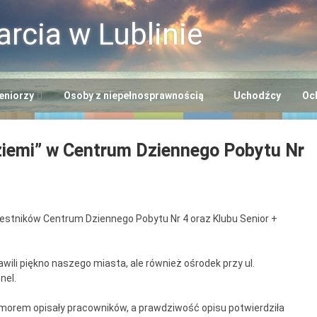
rcia w Lublinie
eniorzy
Osoby z niepełnosprawnością
Uchodźcy
Oc
i
ntrum Usług
Centrum Opiekuńczo-
 ziemi” w Centrum Dziennego Pobytu Nr
cjalnych
Mieszkalne
+”
odowiskowe Centrum
Dzienny Ośrodek
niorów
Adaptacyjny
Seniora
zestników Centrum Dziennego Pobytu Nr 4 oraz Klubu Senior +
ntrum Dziennego
Ośrodek Wsparcia dla
lna EFS
bytu nr 2
Osób z
Niepełnosprawnością
ili piękno naszego miasta, ale również ośrodek przy ul.
ntrum Dziennego
nel.
“Benjamin”
bytu nr 3
 humorem opisały pracowników, a prawdziwość opisu potwierdziła