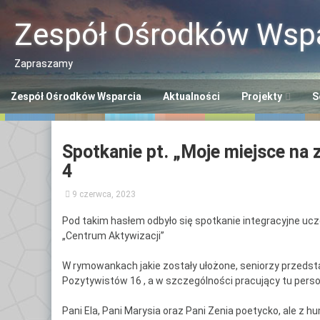
Przeskocz
do
Zespół Ośrodków Wspa
treści
Zapraszamy
Zespół Ośrodków Wsparcia
Aktualności
Projekty
S
Program “Aktywn
Ce
Spotkanie pt. „Moje miejsce na
Seniorzy ASY”
So
4
Program “Senior
Śr
9 czerwca, 2023
Se
Opaska SOS dla 
Pod takim hasłem odbyło się spotkanie integracyjne uc
Ce
„Centrum Aktywizacji”
Polityka Seniora
Po
+
W rymowankach jakie zostały ułożone, seniorzy przedstaw
Ce
Pozytywistów 16 , a w szczególności pracujący tu perso
Po
Pani Ela, Pani Marysia oraz Pani Zenia poetycko, ale z