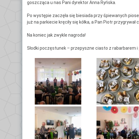
goszcząca u nas Pani dyrektor Anna Ryńska.
Ce
Po
Po występie zaczęła się biesiada przy śpiewanych piosen
już na parkiecie kręciły się kółka, a Pan Piotr przygrywał
Do
Na koniec jak zwykle nagroda!
Kl
Słodki poczęstunek – przepyszne ciasto z rabarbarem i 
Kl
Kl
Gł
Kl
By