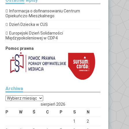
Ostatnie
wpisy
Informacja o dofinansowaniu Centrum
Opiekuńczo-Mieszkalnego
Dzień Dziecka w CUS
Europejski Dzień Solidarności
Międzypokoleniowej w CDP4
Pomoc prawna
Archiwa
Archiwa
sierpień 2026
P
W
Ś
C
P
S
N
1
2