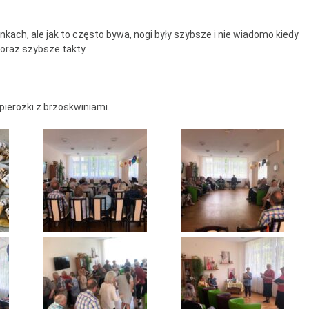
ntrum Dziennego
bytu nr 4
kach, ale jak to często bywa, nogi były szybsze i nie wiadomo kiedy
 coraz szybsze takty.
m Senior+
uby Seniora
pierożki z brzoskwiniami.
ub Senior+
ub Seniora Wieniawa i
usk
ub Seniora Nad
strzycą