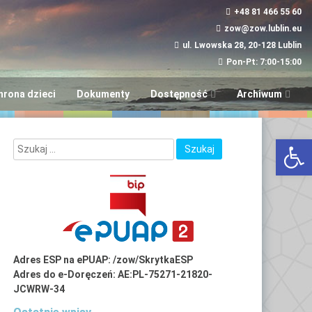
+48 81 466 55 60
zow@zow.lublin.eu
ul. Lwowska 28, 20-128 Lublin
Pon-Pt: 7:00-15:00
hrona dzieci
Dokumenty
Dostępność
Archiwum
Wniosek w sprawie
“Aktywni i Samod
Otwórz 
dostępności
LUBinclusiON
Plany
Deinstytucjonali
Adres ESP na ePUAP: /zow/SkrytkaESP
Adres do e-Doręczeń: AE:PL-75271-21820-
JCWRW-34