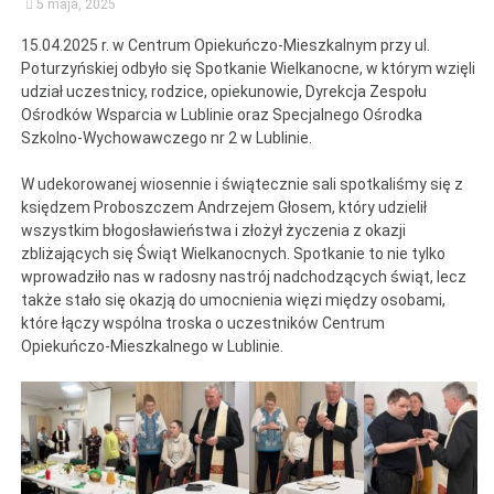
5 maja, 2025
15.04.2025 r. w Centrum Opiekuńczo-Mieszkalnym przy ul.
Poturzyńskiej odbyło się Spotkanie Wielkanocne, w którym wzięli
udział uczestnicy, rodzice, opiekunowie, Dyrekcja Zespołu
Ośrodków Wsparcia w Lublinie oraz Specjalnego Ośrodka
Szkolno-Wychowawczego nr 2 w Lublinie.
W udekorowanej wiosennie i świątecznie sali spotkaliśmy się z
księdzem Proboszczem Andrzejem Głosem, który udzielił
wszystkim błogosławieństwa i złożył życzenia z okazji
zbliżających się Świąt Wielkanocnych. Spotkanie to nie tylko
wprowadziło nas w radosny nastrój nadchodzących świąt, lecz
także stało się okazją do umocnienia więzi między osobami,
które łączy wspólna troska o uczestników Centrum
Opiekuńczo-Mieszkalnego w Lublinie.