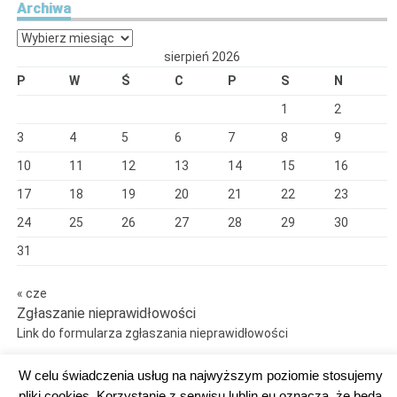
Archiwa
Archiwa
sierpień 2026
P
W
Ś
C
P
S
N
1
2
3
4
5
6
7
8
9
10
11
12
13
14
15
16
17
18
19
20
21
22
23
24
25
26
27
28
29
30
31
« cze
Zgłaszanie nieprawidłowości
Link do formularza zgłaszania nieprawidłowości
W celu świadczenia usług na najwyższym poziomie stosujemy
pliki cookies. Korzystanie z serwisu lublin.eu oznacza, że będą