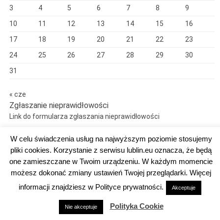
3
4
5
6
7
8
9
10
11
12
13
14
15
16
17
18
19
20
21
22
23
24
25
26
27
28
29
30
31
« cze
Zgłaszanie nieprawidłowości
Link do formularza zgłaszania nieprawidłowości
W celu świadczenia usług na najwyższym poziomie stosujemy
pliki cookies. Korzystanie z serwisu lublin.eu oznacza, że będą
one zamieszczane w Twoim urządzeniu. W każdym momencie
Dumnie wspierane przez WordPress
możesz dokonać zmiany ustawień Twojej przeglądarki. Więcej
DEKLARACJA DOSTĘPNOŚCI
informacji znajdziesz w Polityce prywatności.
Akceptuje
Polityka Cookie
Nie akceptuje