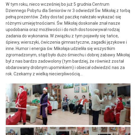
W tym roku, nieco wcześniej bo już 5 grudnia Centrum
Dziennego Pobytu dla Seniorów nr 3 odwiedził Św. Mikołaj z torbą
pełną prezentów. Żeby dostać paczkę należało wykazać się
różnymi umiejętnościami. Św. Mikołaj doskonale znał nasze
upodobania oraz możliwości i do nich dostosowywał rodzaj
zadania do wykonania. W związku z tym pojawiły się tańce,
śpiewy, wierszyki, ćwiczenia gimnastyczne, zagadki językowe i
inne. Humor i energia św. Mikołaja udzieliła się wszystkim
zgromadzonym, stąd było dużo śmiechu i dobrej zabawy. Mikołaj
był z nas bardzo zadowolony (tym bardziej, że również został
obdarowany drobnym upominkiem) i obiecał odwiedzić nas za
rok. Czekamy z wielką niecierpliwością…