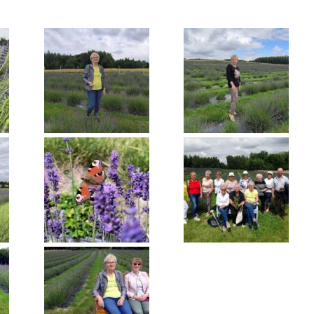
ntrum Dziennego
bytu nr 4
m Senior+
uby Seniora
ub Senior+
ub Seniora Wieniawa i
usk
ub Seniora Nad
strzycą