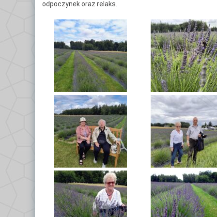
odpoczynek oraz relaks.
Ce
Po
Do
Kl
Kl
Kl
Gł
Kl
By