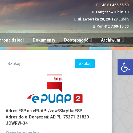
+48 81 466 55 60
zow@zow.lublin.eu
ul. Lwowska 28, 20-128 Lublin
Pon-Pt: 7:00-15:00
hrona dzieci
Dokumenty
Dostępność
Archiwum
Wniosek w sprawie
“Aktywni i Samod
Otwórz 
dostępności
LUBinclusiON
Plany
Deinstytucjonali
Adres ESP na ePUAP: /zow/SkrytkaESP
Adres do e-Doręczeń: AE:PL-75271-21820-
JCWRW-34