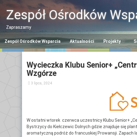
Przeskocz
do
Zespół Ośrodków Wspa
treści
Zapraszamy
Zespół Ośrodków Wsparcia
Aktualności
Projekty
S
Program “Aktywn
Ce
Wycieczka Klubu Senior+ „Cent
Seniorzy ASY”
So
Wzgórze
Program “Senior
Śr
3 lipca, 2024
Se
Opaska SOS dla 
Ce
Polityka Seniora
Po
+
Ce
W ostatni wtorek czerwca uczestnicy Klubu Senior+ „Cen
Bystrzycy do Kiełczewic Dolnych gdzie znajduje się pla
Po
aromatyczną podróż do francuskiej Prowansji. Zapach la