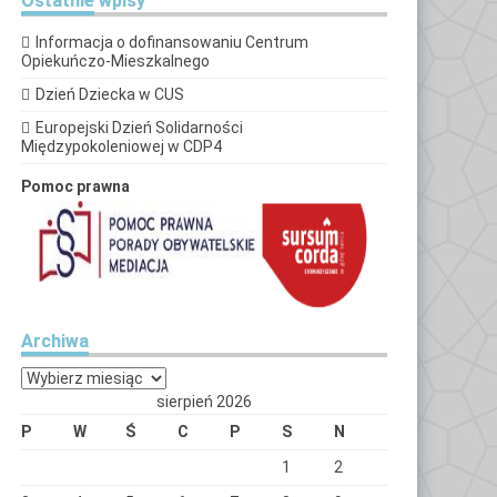
Ostatnie
wpisy
Informacja o dofinansowaniu Centrum
Opiekuńczo-Mieszkalnego
Dzień Dziecka w CUS
Europejski Dzień Solidarności
Międzypokoleniowej w CDP4
Pomoc prawna
Archiwa
Archiwa
sierpień 2026
P
W
Ś
C
P
S
N
1
2