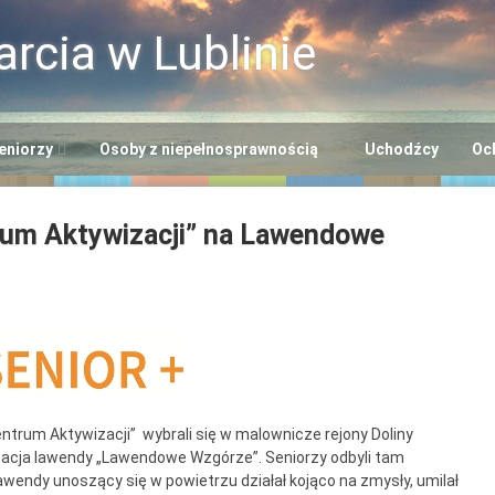
rcia w Lublinie
eniorzy
Osoby z niepełnosprawnością
Uchodźcy
Oc
i
ntrum Usług
Centrum Opiekuńczo-
rum Aktywizacji” na Lawendowe
cjalnych
Mieszkalne
+”
odowiskowe Centrum
Dzienny Ośrodek
niorów
Adaptacyjny
Seniora
ntrum Dziennego
Ośrodek Wsparcia dla
lna EFS
bytu nr 2
Osób z
Niepełnosprawnością
ntrum Dziennego
trum Aktywizacji” wybrali się w malownicze rejony Doliny
“Benjamin”
ntacja lawendy „Lawendowe Wzgórze”. Seniorzy odbyli tam
bytu nr 3
wendy unoszący się w powietrzu działał kojąco na zmysły, umilał