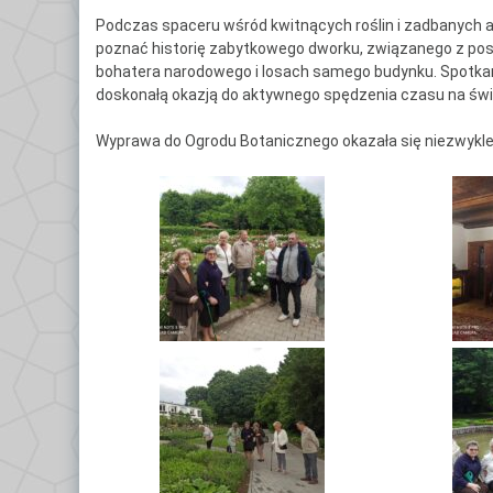
Ce
Podczas spaceru wśród kwitnących roślin i zadbanych al
Po
poznać historię zabytkowego dworku, związanego z pos
bohatera narodowego i losach samego budynku. Spotkanie
Do
doskonałą okazją do aktywnego spędzenia czasu na św
Wyprawa do Ogrodu Botanicznego okazała się niezwykle 
Kl
Kl
Kl
Gł
Kl
By