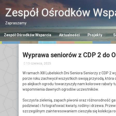
Przeskocz
do
Zespół Ośrodków Wspa
treści
Zapraszamy
Zespół Ośrodków Wsparcia
Aktualności
Projekty
S
Program “Aktywn
Ce
Wyprawa seniorów z CDP 2 do O
Seniorzy ASY”
So
13 czerwca, 2025
Program “Senior
Śr
Se
W ramach XIII Lubelskich Dni Seniora Seniorzy z CDP 2 w
Opaska SOS dla 
porze roku zachwycił wszystkich swoją przyrodą, która o
Ce
po alejkach ogrodu towarzyszyły nam kolorowe rabaty tu
Polityka Seniora
wspomnienia dawnych ogrodów uczestników.
Po
+
Soczysta zielenią, zapach piwonii oraz różnorodność gat
Ce
podziwiać i fotografować kwiaty, rośliny i drzewa. Prze
Po
szczególnym zainteresowaniem cieszyła się kolekcja roś