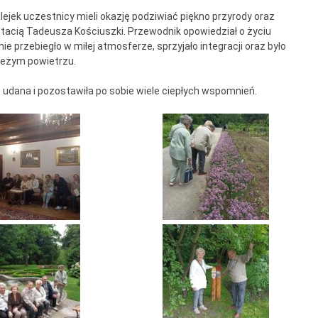
ntrum Dziennego
ejek uczestnicy mieli okazję podziwiać piękno przyrody oraz
bytu nr 4
tacią Tadeusza Kościuszki. Przewodnik opowiedział o życiu
 przebiegło w miłej atmosferze, sprzyjało integracji oraz było
m Senior+
ieżym powietrzu.
udana i pozostawiła po sobie wiele ciepłych wspomnień.
uby Seniora
ub Senior+
ub Seniora Wieniawa i
usk
ub Seniora Nad
strzycą