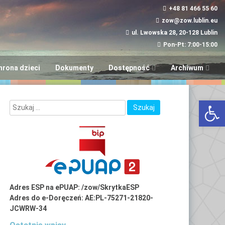
+48 81 466 55 60
zow@zow.lublin.eu
ul. Lwowska 28, 20-128 Lublin
Pon-Pt: 7:00-15:00
hrona dzieci
Dokumenty
Dostępność
Archiwum
Wniosek w sprawie
“Aktywni i Samod
Otwórz 
dostępności
LUBinclusiON
Plany
Deinstytucjonali
Adres ESP na ePUAP: /zow/SkrytkaESP
Adres do e-Doręczeń: AE:PL-75271-21820-
JCWRW-34