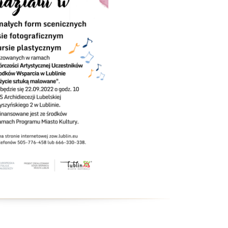
ntrum Dziennego
bytu nr 4
m Senior+
uby Seniora
ub Senior+
ub Seniora Wieniawa i
usk
ub Seniora Nad
strzycą