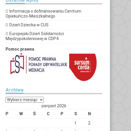
Ostatnie
wpisy
Informacja o dofinansowaniu Centrum
Opiekuńczo-Mieszkalnego
Dzień Dziecka w CUS
Europejski Dzień Solidarności
Międzypokoleniowej w CDP4
Pomoc prawna
Archiwa
Archiwa
sierpień 2026
P
W
Ś
C
P
S
N
1
2