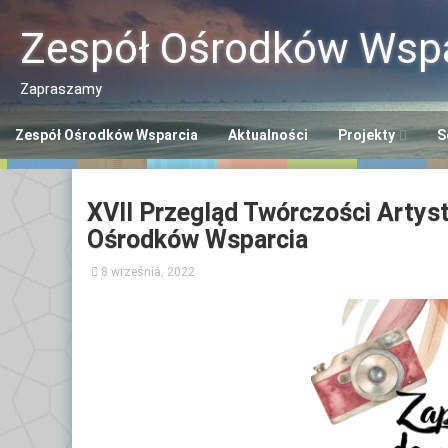
Przeskocz
do
Zespół Ośrodków Wspa
treści
Zapraszamy
Zespół Ośrodków Wsparcia
Aktualności
Projekty
S
Program “Aktywn
Ce
XVII Przegląd Twórczości Artys
Seniorzy ASY”
So
Ośrodków Wsparcia
Program “Senior
Śr
8 września, 2022
Se
Opaska SOS dla 
Ce
Polityka Seniora
Po
+
Ce
Po