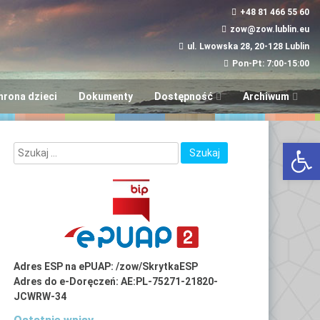
+48 81 466 55 60
zow@zow.lublin.eu
ul. Lwowska 28, 20-128 Lublin
Pon-Pt: 7:00-15:00
hrona dzieci
Dokumenty
Dostępność
Archiwum
Wniosek w sprawie
“Aktywni i Samod
Otwórz 
dostępności
LUBinclusiON
Plany
Deinstytucjonali
Adres ESP na ePUAP: /zow/SkrytkaESP
Adres do e-Doręczeń: AE:PL-75271-21820-
JCWRW-34