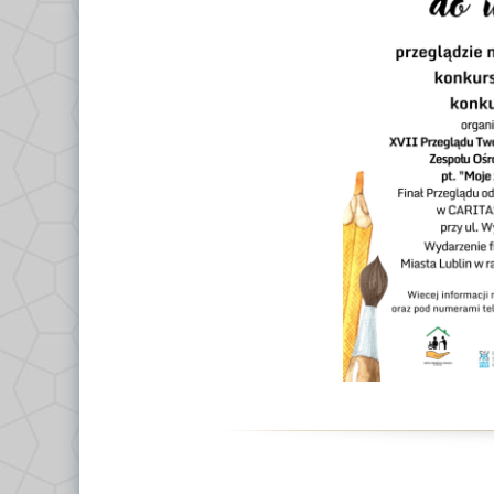
Ce
Po
Do
Kl
Kl
Kl
Gł
Kl
By