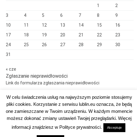
1
2
3
4
5
6
7
8
9
10
11
12
13
14
15
16
17
18
19
20
21
22
23
24
25
26
27
28
29
30
31
« cze
Zgłaszanie nieprawidłowości
Link do formularza zgłaszania nieprawidłowości
W celu świadczenia usług na najwyższym poziomie stosujemy
pliki cookies. Korzystanie z serwisu lublin.eu oznacza, że będą
one zamieszczane w Twoim urządzeniu. W każdym momencie
Dumnie wspierane przez WordPress
możesz dokonać zmiany ustawień Twojej przeglądarki. Więcej
DEKLARACJA DOSTĘPNOŚCI
informacji znajdziesz w Polityce prywatności.
Akceptuje