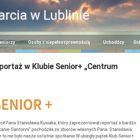
rcia w Lublinie
eniorzy
Osoby z niepełnosprawnością
Uchodźcy
Oc
i
ntrum Usług
Centrum Opiekuńczo-
eportaż w Klubie Senior+ „Centrum
cjalnych
Mieszkalne
+”
odowiskowe Centrum
Dzienny Ośrodek
niorów
Adaptacyjny
Seniora
ntrum Dziennego
Ośrodek Wsparcia dla
lna EFS
bytu nr 2
Osób z
Niepełnosprawnością
ntrum Dziennego
ścił Pana Stanisława Kusiaka, który zaprezentował reportaż o bardzo
“Benjamin”
lkanie-Santorini” pochodziła ze zbiorów własnych Pana Stanisława.
bytu nr 3
to nie było nasze ostatnie spotkanie.W ubiegły piątek Klub Senior+