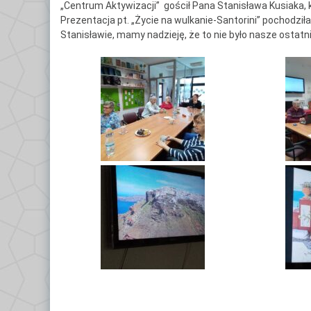
„Centrum Aktywizacji” gościł Pana Stanisława Kusiaka, 
Ce
Prezentacja pt. „Życie na wulkanie-Santorini” pochodzi
Po
Stanisławie, mamy nadzieję, że to nie było nasze ostatn
Do
Kl
Kl
Kl
Gł
Kl
By