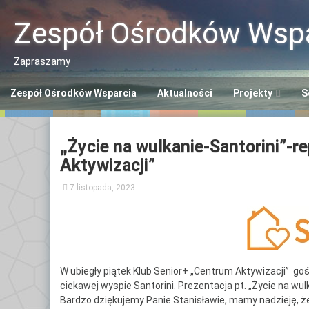
Przeskocz
do
Zespół Ośrodków Wspa
treści
Zapraszamy
Zespół Ośrodków Wsparcia
Aktualności
Projekty
S
Program “Aktywn
Ce
„Życie na wulkanie-Santorini”-r
Seniorzy ASY”
So
Aktywizacji”
Program “Senior
Śr
7 listopada, 2023
Se
Opaska SOS dla 
Ce
Polityka Seniora
Po
+
Ce
W ubiegły piątek Klub Senior+ „Centrum Aktywizacji” go
ciekawej wyspie Santorini. Prezentacja pt. „Życie na wu
Po
Bardzo dziękujemy Panie Stanisławie, mamy nadzieję, że 