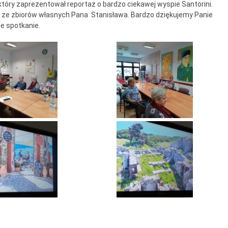
który zaprezentował reportaż o bardzo ciekawej wyspie Santorini.
ntrum Dziennego
ła ze zbiorów własnych Pana Stanisława. Bardzo dziękujemy Panie
bytu nr 4
ie spotkanie.
m Senior+
uby Seniora
ub Senior+
ub Seniora Wieniawa i
usk
ub Seniora Nad
strzycą