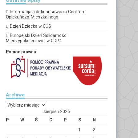
Ostatnie
wpisy
Informacja o dofinansowaniu Centrum
Opiekuńczo-Mieszkalnego
Dzień Dziecka w CUS
Europejski Dzień Solidarności
Międzypokoleniowej w CDP4
Pomoc prawna
Archiwa
Archiwa
sierpień 2026
P
W
Ś
C
P
S
N
1
2