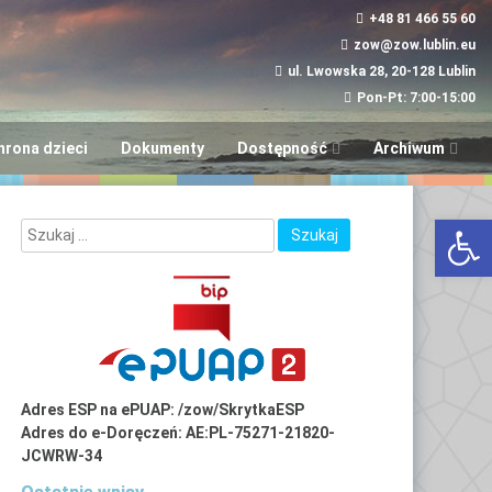
+48 81 466 55 60
zow@zow.lublin.eu
ul. Lwowska 28, 20-128 Lublin
Pon-Pt: 7:00-15:00
hrona dzieci
Dokumenty
Dostępność
Archiwum
Wniosek w sprawie
“Aktywni i Samod
Otwórz 
dostępności
LUBinclusiON
Plany
Deinstytucjonali
Adres ESP na ePUAP: /zow/SkrytkaESP
Adres do e-Doręczeń: AE:PL-75271-21820-
JCWRW-34