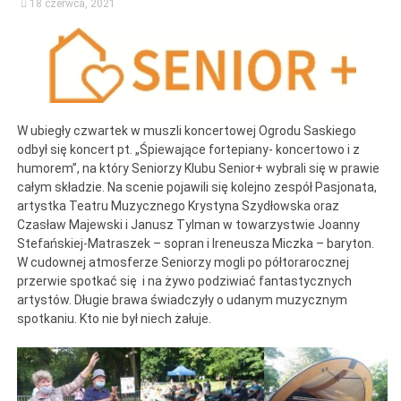
18 czerwca, 2021
W ubiegły czwartek w muszli koncertowej Ogrodu Saskiego
odbył się koncert pt. „Śpiewające fortepiany- koncertowo i z
humorem”, na który Seniorzy Klubu Senior+ wybrali się w prawie
całym składzie. Na scenie pojawili się kolejno zespół Pasjonata,
artystka Teatru Muzycznego Krystyna Szydłowska oraz
Czasław Majewski i Janusz Tylman w towarzystwie Joanny
Stefańskiej-Matraszek – sopran i Ireneusza Miczka – baryton.
W cudownej atmosferze Seniorzy mogli po półtorarocznej
przerwie spotkać się i na żywo podziwiać fantastycznych
artystów. Długie brawa świadczyły o udanym muzycznym
spotkaniu. Kto nie był niech żałuje.