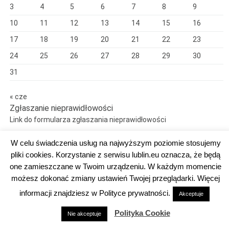
3
4
5
6
7
8
9
10
11
12
13
14
15
16
17
18
19
20
21
22
23
24
25
26
27
28
29
30
31
« cze
Zgłaszanie nieprawidłowości
Link do formularza zgłaszania nieprawidłowości
W celu świadczenia usług na najwyższym poziomie stosujemy
pliki cookies. Korzystanie z serwisu lublin.eu oznacza, że będą
one zamieszczane w Twoim urządzeniu. W każdym momencie
Dumnie wspierane przez WordPress
możesz dokonać zmiany ustawień Twojej przeglądarki. Więcej
DEKLARACJA DOSTĘPNOŚCI
informacji znajdziesz w Polityce prywatności.
Akceptuje
Polityka Cookie
Nie akceptuje