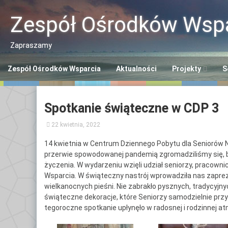
Przeskocz
do
Zespół Ośrodków Wspa
treści
Zapraszamy
Zespół Ośrodków Wsparcia
Aktualności
Projekty
S
Program “Aktywn
Ce
Spotkanie świąteczne w CDP 3
Seniorzy ASY”
So
22 kwietnia, 2022
Program “Senior
Śr
Se
14 kwietnia w Centrum Dziennego Pobytu dla Seniorów Nr
Opaska SOS dla 
przerwie spowodowanej pandemią zgromadziliśmy się, by z
Ce
życzenia. W wydarzeniu wzięli udział seniorzy, pracow
Polityka Seniora
Wsparcia. W świąteczny nastrój wprowadziła nas zapre
Po
wielkanocnych pieśni. Nie zabrakło pysznych, tradycyjny
+
świąteczne dekoracje, które Seniorzy samodzielnie przy
Ce
tegoroczne spotkanie upłynęło w radosnej i rodzinnej a
Po