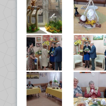
Ce
Po
Do
Kl
Kl
Kl
Gł
Kl
By