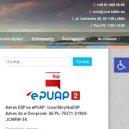
+48 81 466 55 60
zow@zow.lublin.eu
ul. Lwowska 28, 20-128 Lublin
Pon-Pt: 7:00-15:00
hrona dzieci
Dokumenty
Dostępność
Archiwum
Wniosek w sprawie
“Aktywni i Samod
Otwórz 
dostępności
LUBinclusiON
Plany
Deinstytucjonali
Adres ESP na ePUAP: /zow/SkrytkaESP
Adres do e-Doręczeń: AE:PL-75271-21820-
JCWRW-34