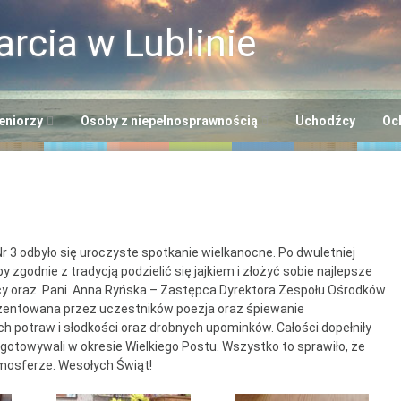
rcia w Lublinie
eniorzy
Osoby z niepełnosprawnością
Uchodźcy
Oc
i
ntrum Usług
Centrum Opiekuńczo-
cjalnych
Mieszkalne
+”
odowiskowe Centrum
Dzienny Ośrodek
niorów
Adaptacyjny
 3 odbyło się uroczyste spotkanie wielkanocne. Po dwuletniej
Seniora
godnie z tradycją podzielić się jajkiem i złożyć sobie najlepsze
ntrum Dziennego
Ośrodek Wsparcia dla
nicy oraz Pani Anna Ryńska – Zastępca Dyrektora Zespołu Ośrodków
lna EFS
zentowana przez uczestników poezja oraz śpiewanie
bytu nr 2
Osób z
ch potraw i słodkości oraz drobnych upominków. Całości dopełniły
Niepełnosprawnością
gotowywali w okresie Wielkiego Postu. Wszystko to sprawiło, że
ntrum Dziennego
“Benjamin”
tmosferze. Wesołych Świąt!
bytu nr 3