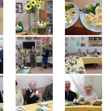
ntrum Dziennego
bytu nr 4
m Senior+
uby Seniora
ub Senior+
ub Seniora Wieniawa i
usk
ub Seniora Nad
strzycą