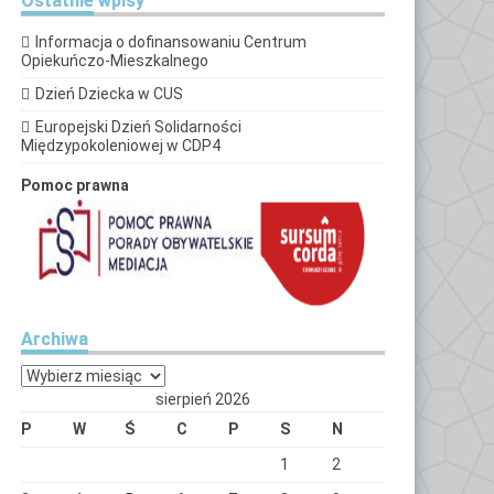
Ostatnie
wpisy
Informacja o dofinansowaniu Centrum
Opiekuńczo-Mieszkalnego
Dzień Dziecka w CUS
Europejski Dzień Solidarności
Międzypokoleniowej w CDP4
Pomoc prawna
Archiwa
Archiwa
sierpień 2026
P
W
Ś
C
P
S
N
1
2