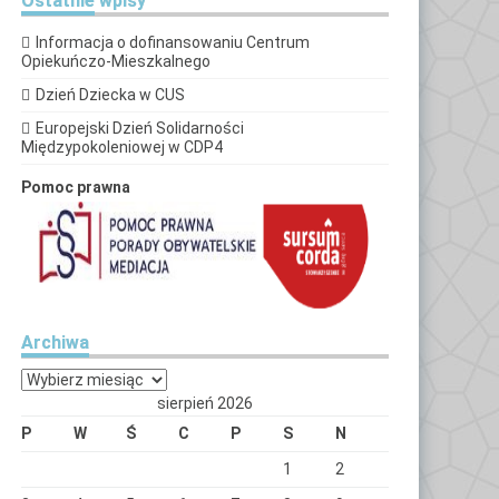
Ostatnie
wpisy
Informacja o dofinansowaniu Centrum
Opiekuńczo-Mieszkalnego
Dzień Dziecka w CUS
Europejski Dzień Solidarności
Międzypokoleniowej w CDP4
Pomoc prawna
Archiwa
Archiwa
sierpień 2026
P
W
Ś
C
P
S
N
1
2