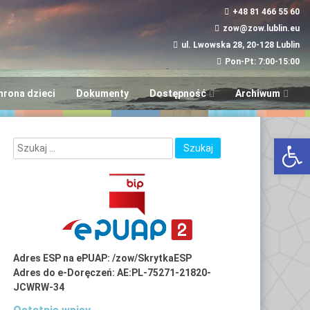
+48 81 466 55 60
zow@zow.lublin.eu
ul. Lwowska 28, 20-128 Lublin
Pon-Pt: 7:00-15:00
hrona dzieci
Dokumenty
Dostępność
Archiwum
Wniosek w sprawie
“Aktywni i Samod
Otwórz 
dostępności
LUBinclusiON
Plany
Deinstytucjonali
Adres ESP na ePUAP: /zow/SkrytkaESP
Adres do e-Doręczeń: AE:PL-75271-21820-
JCWRW-34