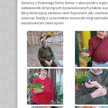
Seniorzy z Dziennego Domu Senior + skorzystali z wyjśc
Ce
ciekawostek dotyczących życia kolorowych ptaków, a je
Po
lekcji dotyczącej zarówno cech fizycznych, jak i zacho
zwierząt. Każdy z uczestników wycieczki mógł samodzie
Do
niesamowitym zwierzętom.
Kl
Kl
Kl
Gł
Kl
By