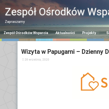
Przeskocz
do
Zespół Ośrodków Wspa
treści
Zapraszamy
Zespół Ośrodków Wsparcia
Aktualności
Projekty
S
Program “Aktywn
Ce
Wizyta w Papugarni – Dzienny D
Seniorzy ASY”
So
28 września, 2020
Program “Senior
Śr
Se
Opaska SOS dla 
Ce
Polityka Seniora
Po
+
Ce
Po