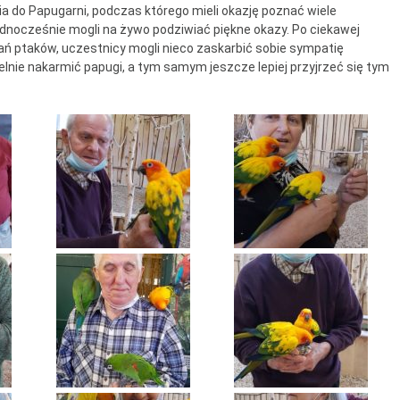
ia do Papugarni, podczas którego mieli okazję poznać wiele
ntrum Dziennego
dnocześnie mogli na żywo podziwiać piękne okazy. Po ciekawej
bytu nr 4
wań ptaków, uczestnicy mogli nieco zaskarbić sobie sympatię
lnie nakarmić papugi, a tym samym jeszcze lepiej przyjrzeć się tym
m Senior+
uby Seniora
ub Senior+
ub Seniora Wieniawa i
usk
ub Seniora Nad
strzycą