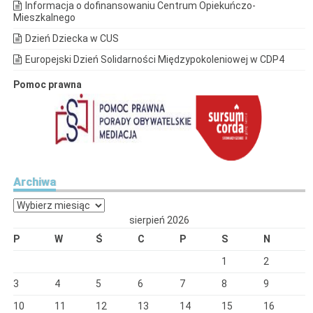
Informacja o dofinansowaniu Centrum Opiekuńczo-
Mieszkalnego
Dzień Dziecka w CUS
Europejski Dzień Solidarności Międzypokoleniowej w CDP4
Pomoc prawna
Archiwa
Archiwa
sierpień 2026
P
W
Ś
C
P
S
N
1
2
3
4
5
6
7
8
9
10
11
12
13
14
15
16