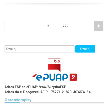
w
Centrum
Dziennego
Pobytu
dla
1
2
…
229
Seniorów
Nr
4”
Adres ESP na ePUAP: /zow/SkrytkaESP
Adres do e-Doręczeń: AE:PL-75271-21820-JCWRW-34
Ostatnie
wpisy