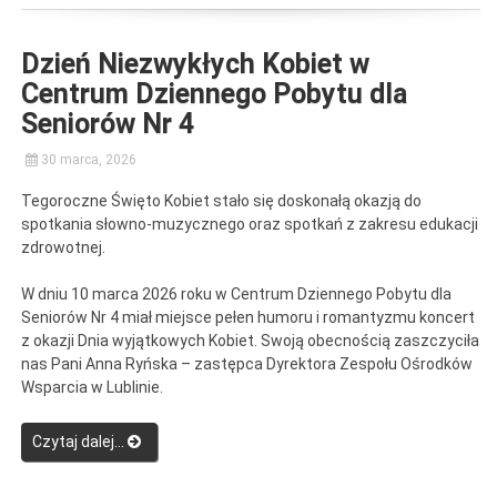
w
CUS”
Dzień Niezwykłych Kobiet w
Centrum Dziennego Pobytu dla
Seniorów Nr 4
30 marca, 2026
Tegoroczne Święto Kobiet stało się doskonałą okazją do
spotkania słowno-muzycznego oraz spotkań z zakresu edukacji
zdrowotnej.
W dniu 10 marca 2026 roku w Centrum Dziennego Pobytu dla
Seniorów Nr 4 miał miejsce pełen humoru i romantyzmu koncert
z okazji Dnia wyjątkowych Kobiet. Swoją obecnością zaszczyciła
nas Pani Anna Ryńska – zastępca Dyrektora Zespołu Ośrodków
Wsparcia w Lublinie.
“Dzień
Czytaj dalej…
Niezwykłych
Kobiet