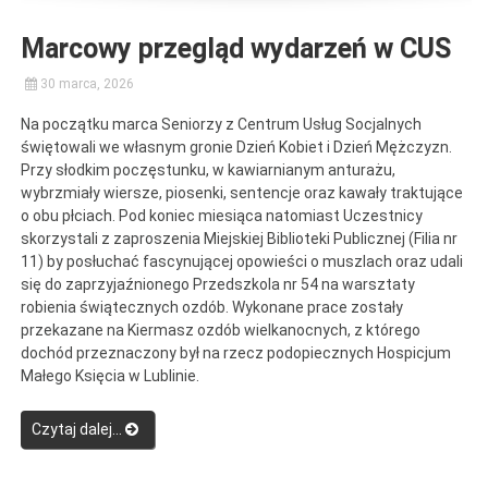
w
CDP4”
Marcowy przegląd wydarzeń w CUS
30 marca, 2026
Na początku marca Seniorzy z Centrum Usług Socjalnych
świętowali we własnym gronie Dzień Kobiet i Dzień Mężczyzn.
Przy słodkim poczęstunku, w kawiarnianym anturażu,
wybrzmiały wiersze, piosenki, sentencje oraz kawały traktujące
o obu płciach. Pod koniec miesiąca natomiast Uczestnicy
skorzystali z zaproszenia Miejskiej Biblioteki Publicznej (Filia nr
11) by posłuchać fascynującej opowieści o muszlach oraz udali
się do zaprzyjaźnionego Przedszkola nr 54 na warsztaty
robienia świątecznych ozdób. Wykonane prace zostały
przekazane na Kiermasz ozdób wielkanocnych, z którego
dochód przeznaczony był na rzecz podopiecznych Hospicjum
Małego Księcia w Lublinie.
“Marcowy
Czytaj dalej…
przegląd
wydarzeń