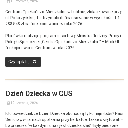
19 czerwca, 2026
Centrum Opiekuńczo-Mieszkalne w Lublinie, zlokalizowane przy
ul. Poturzyńskiej 1, otrzymało dofinansowanie w wysokości 1 1
288 548 zł na funkcjonowanie w roku 2026.
Placówka realizuje program resortowy Ministra Rodziny, Pracy i
Polityki Społecznej „Centra Opiekuńczo-Mieszkalne” – Moduł II,
funkcjonowanie Centrum w roku 2026.
“Informacja
Czytaj dalej…
o
dofinansowaniu
Centrum
Opiekuńczo-
Mieszkalnego”
Dzień Dziecka w CUS
19 czerwca, 2026
Kto powiedział, że Dzień Dziecka obchodzą tylko najmłodsi? Nasi
Seniorzy, w ramach spotkania przy herbatce, także świętowali –
bo przecież “w każdym z nas jest dziecka ślad”! Były pieczone