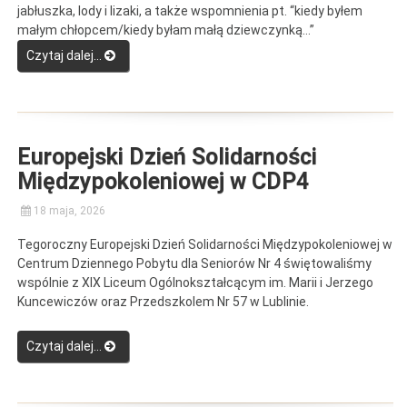
jabłuszka, lody i lizaki, a także wspomnienia pt. “kiedy byłem
małym chłopcem/kiedy byłam małą dziewczynką…”
“Dzień
Czytaj dalej…
Dziecka
w
CUS”
Europejski Dzień Solidarności
Międzypokoleniowej w CDP4
18 maja, 2026
Tegoroczny Europejski Dzień Solidarności Międzypokoleniowej w
Centrum Dziennego Pobytu dla Seniorów Nr 4 świętowaliśmy
wspólnie z XIX Liceum Ogólnokształcącym im. Marii i Jerzego
Kuncewiczów oraz Przedszkolem Nr 57 w Lublinie.
“Europejski
Czytaj dalej…
Dzień
Solidarności
Międzypokoleniowej