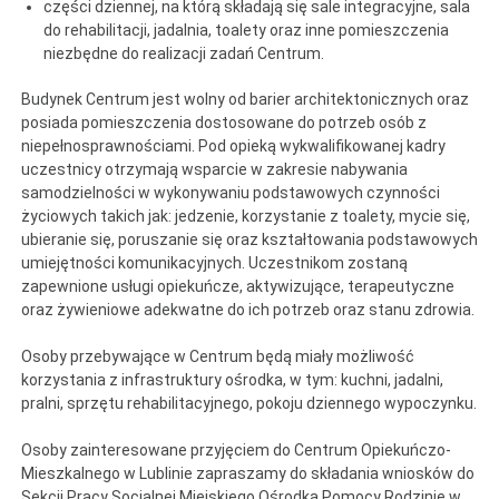
części dziennej, na którą składają się sale integracyjne, sala
do rehabilitacji, jadalnia, toalety oraz inne pomieszczenia
niezbędne do realizacji zadań Centrum.
Budynek Centrum jest wolny od barier architektonicznych oraz
posiada pomieszczenia dostosowane do potrzeb osób z
niepełnosprawnościami. Pod opieką wykwalifikowanej kadry
uczestnicy otrzymają wsparcie w zakresie nabywania
samodzielności w wykonywaniu podstawowych czynności
życiowych takich jak: jedzenie, korzystanie z toalety, mycie się,
ubieranie się, poruszanie się oraz kształtowania podstawowych
umiejętności komunikacyjnych. Uczestnikom zostaną
zapewnione usługi opiekuńcze, aktywizujące, terapeutyczne
oraz żywieniowe adekwatne do ich potrzeb oraz stanu zdrowia.
Osoby przebywające w Centrum będą miały możliwość
korzystania z infrastruktury ośrodka, w tym: kuchni, jadalni,
pralni, sprzętu rehabilitacyjnego, pokoju dziennego wypoczynku.
Osoby zainteresowane przyjęciem do Centrum Opiekuńczo-
Mieszkalnego w Lublinie zapraszamy do składania wniosków do
Sekcji Pracy Socjalnej Miejskiego Ośrodka Pomocy Rodzinie w