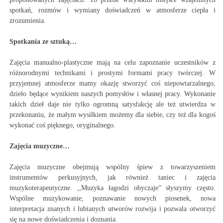
spotkań, rozmów i wymiany doświadczeń w atmosferze ciepła i
zrozumienia.
Spotkania ze sztuką…
Zajęcia manualno-plastyczne mają na celu zapoznanie uczestników z
różnorodnymi technikami i prostymi formami pracy twórczej. W
przyjemnej atmosferze mamy okazję stworzyć coś niepowtarzalnego,
dzieło będące wynikiem naszych pomysłów i własnej pracy. Wykonanie
takich dzieł daje nie tylko ogromną satysfakcję ale też utwierdza w
przekonaniu, że małym wysiłkiem możemy dla siebie, czy też dla kogoś
wykonać coś pięknego, oryginalnego.
Zajęcia muzyczne…
Zajęcia muzyczne obejmują wspólny śpiew z towarzyszeniem
instrumentów perkusyjnych, jak również taniec i zajęcia
muzykoterapeutyczne. ,,Muzyka łagodzi obyczaje” słyszymy często.
Wspólne muzykowanie, poznawanie nowych piosenek, nowa
interpretacja znanych i lubianych utworów rozwija i pozwala otworzyć
się na nowe doświadczenia i doznania.