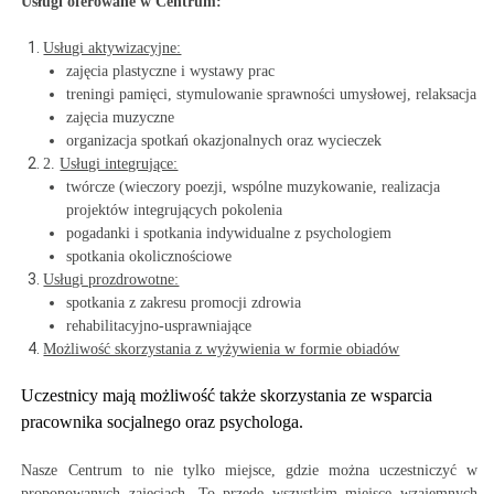
Usługi oferowane w Centrum:
Usługi aktywizacyjne:
zajęcia plastyczne i wystawy prac
treningi pamięci, stymulowanie sprawności umysłowej, relaksacja
zajęcia muzyczne
organizacja spotkań okazjonalnych oraz wycieczek
2.
Usługi integrujące:
twórcze (wieczory poezji, wspólne muzykowanie, realizacja
projektów integrujących pokolenia
pogadanki i spotkania indywidualne z psychologiem
spotkania okolicznościowe
Usługi prozdrowotne:
spotkania z zakresu promocji zdrowia
rehabilitacyjno-usprawniające
Możliwość skorzystania z wyżywienia w formie obiadów
Uczestnicy mają możliwość także skorzystania ze wsparcia
pracownika socjalnego oraz psychologa.
Nasze Centrum to nie tylko miejsce, gdzie można uczestniczyć w
proponowanych zajęciach. To przede wszystkim miejsce wzajemnych