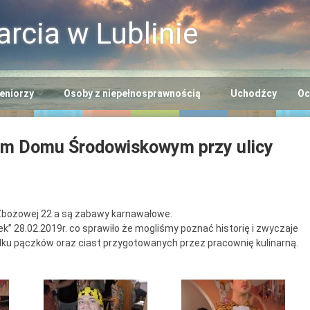
rcia w Lublinie
eniorzy
Osoby z niepełnosprawnością
Uchodźcy
Oc
i
entrum Usług
Centrum Opiekuńczo-
ym Domu Środowiskowym przy ulicy
cjalnych
Mieszkalne
+”
rodowiskowe Centrum
Dzienny Ośrodek
eniorów
Adaptacyjny
Seniora
bożowej 22 a są zabawy karnawałowe.
entrum Dziennego
Ośrodek Wsparcia dla
” 28.02.2019r. co sprawiło że mogliśmy poznać historię i zwyczaje
lna EFS
bytu nr 2
Osób z
odku pączków oraz ciast przygotowanych przez pracownię kulinarną.
Niepełnosprawnością
entrum Dziennego
“Benjamin”
bytu nr 3