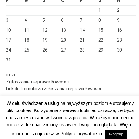
P
W
Ś
C
P
S
N
1
2
3
4
5
6
7
8
9
10
11
12
13
14
15
16
17
18
19
20
21
22
23
24
25
26
27
28
29
30
31
« cze
Zgłaszanie nieprawidłowości
Link do formularza zgłaszania nieprawidłowości
W celu świadczenia usług na najwyższym poziomie stosujemy
pliki cookies. Korzystanie z serwisu lublin.eu oznacza, że będą
one zamieszczane w Twoim urządzeniu. W każdym momencie
Dumnie wspierane przez WordPress
możesz dokonać zmiany ustawień Twojej przeglądarki. Więcej
DEKLARACJA DOSTĘPNOŚCI
informacji znajdziesz w Polityce prywatności.
Akceptuje