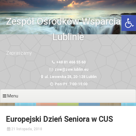
Przeskocz
do
Otwórz 
treści
Zespół Ośrodków Wsparcia w
Lublinie
Zapraszamy
+48 81 466 55 60
zow@zow.lublin.eu
ul. Lwowska 28, 20-128 Lublin
Pon-Pt: 7:00-15:00
Menu
Europejski Dzień Seniora w CUS
21 listopada, 2018