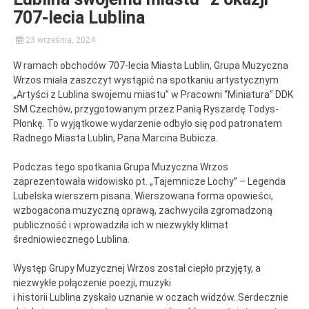
707-lecia Lublina
23 września, 2024
W ramach obchodów 707-lecia Miasta Lublin, Grupa Muzyczna
Wrzos miała zaszczyt wystąpić na spotkaniu artystycznym
„Artyści z Lublina swojemu miastu” w Pracowni “Miniatura” DDK
SM Czechów, przygotowanym przez Panią Ryszardę Todys-
Płonkę. To wyjątkowe wydarzenie odbyło się pod patronatem
Radnego Miasta Lublin, Pana Marcina Bubicza.
Podczas tego spotkania Grupa Muzyczna Wrzos
zaprezentowała widowisko pt. „Tajemnicze Lochy” – Legenda
Lubelska wierszem pisana. Wierszowana forma opowieści,
wzbogacona muzyczną oprawą, zachwyciła zgromadzoną
publiczność i wprowadziła ich w niezwykły klimat
średniowiecznego Lublina.
Występ Grupy Muzycznej Wrzos został ciepło przyjęty, a
niezwykłe połączenie poezji, muzyki
i historii Lublina zyskało uznanie w oczach widzów. Serdecznie