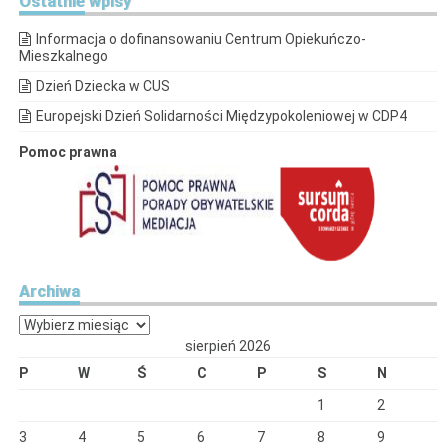
Ostatnie
wpisy
Informacja o dofinansowaniu Centrum Opiekuńczo-
Mieszkalnego
Dzień Dziecka w CUS
Europejski Dzień Solidarności Międzypokoleniowej w CDP4
Pomoc prawna
Archiwa
Archiwa
sierpień 2026
P
W
Ś
C
P
S
N
1
2
3
4
5
6
7
8
9