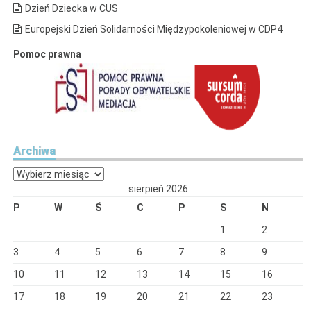
Dzień Dziecka w CUS
Europejski Dzień Solidarności Międzypokoleniowej w CDP4
Pomoc prawna
Archiwa
Archiwa
sierpień 2026
P
W
Ś
C
P
S
N
1
2
3
4
5
6
7
8
9
10
11
12
13
14
15
16
17
18
19
20
21
22
23