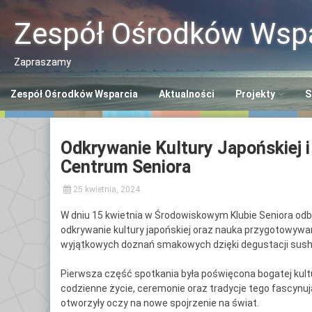
Przeskocz
do
Zespół Ośrodków Wspa
treści
Zapraszamy
Zespół Ośrodków Wsparcia
Aktualności
Projekty
S
Program “Aktywn
C
Odkrywanie Kultury Japońskiej 
Seniorzy ASY”
So
Centrum Seniora
Program “Senior
Ś
25 kwietnia, 2024
S
Opaska SOS dla 
W dniu 15 kwietnia w Środowiskowym Klubie Seniora odby
C
odkrywanie kultury japońskiej oraz nauka przygotowywani
Polityka Seniora
Po
wyjątkowych doznań smakowych dzięki degustacji sush
+
C
Pierwsza część spotkania była poświęcona bogatej kultu
Po
codzienne życie, ceremonie oraz tradycje tego fascynują
otworzyły oczy na nowe spojrzenie na świat.