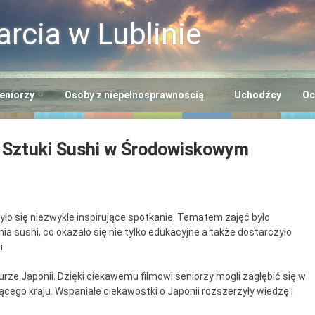
rcia w Lublinie
eniorzy
Osoby z niepełnosprawnością
Uchodźcy
Oc
i
entrum Usług
Centrum Opiekuńczo-
i Sztuki Sushi w Środowiskowym
cjalnych
Mieszkalne
+”
rodowiskowe Centrum
Dzienny Ośrodek
eniorów
Adaptacyjny
Seniora
ło się niezwykle inspirujące spotkanie. Tematem zajęć było
entrum Dziennego
Ośrodek Wsparcia dla
a sushi, co okazało się nie tylko edukacyjne a także dostarczyło
lna EFS
bytu nr 2
Osób z
i.
Niepełnosprawnością
entrum Dziennego
“Benjamin”
rze Japonii. Dzięki ciekawemu filmowi seniorzy mogli zagłębić się w
bytu nr 3
cego kraju. Wspaniałe ciekawostki o Japonii rozszerzyły wiedzę i