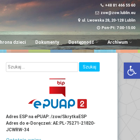
+48 81 466 55 60
zow@zow.lublin.eu
ul. Lwowska 28, 20-128 Lublin
Pon-Pt: 7:00-15:00
hrona dzieci
Dokumenty
Dostępność
Archiwum
Wniosek w sprawie
“Aktywni i Samod
Otwórz 
dostępności
LUBinclusiON
Plany
Deinstytucjonali
Adres ESP na ePUAP: /zow/SkrytkaESP
Adres do e-Doręczeń: AE:PL-75271-21820-
JCWRW-34