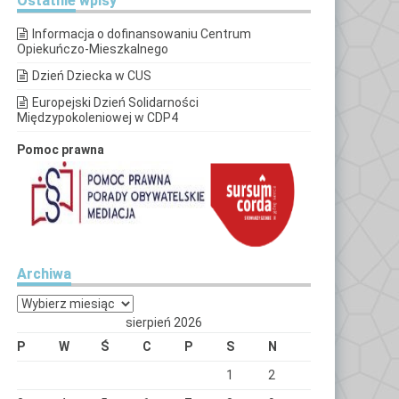
Ostatnie
wpisy
Informacja o dofinansowaniu Centrum
Opiekuńczo-Mieszkalnego
Dzień Dziecka w CUS
Europejski Dzień Solidarności
Międzypokoleniowej w CDP4
Pomoc prawna
Archiwa
Archiwa
sierpień 2026
P
W
Ś
C
P
S
N
1
2