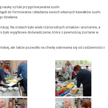
entrum Dziennego
ną naukę sztuki przygotowywania sushi.
bytu nr 4
ąpili do formowania i składania swoich własnych kawałków sushi.
go działania.
om Senior+
tację. Na stołach było wiele różnorodnych smaków i aromatów, a
uby Seniora
To było wyjątkowe doświadczenie, które z pewnością zostanie w
ub Senior+
ńskiej, ale także pozwoliło na chwilę oderwania się od codzienności i
ub Seniora Wieniawa i
łusk
ub Seniora Nad
strzycą