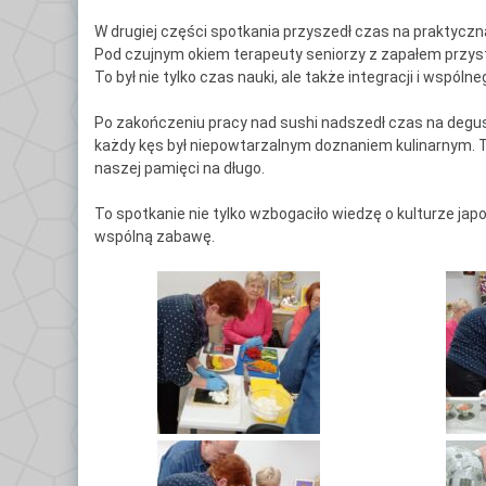
C
W drugiej części spotkania przyszedł czas na praktycz
Po
Pod czujnym okiem terapeuty seniorzy z zapałem przyst
To był nie tylko czas nauki, ale także integracji i wspólne
D
Po zakończeniu pracy nad sushi nadszedł czas na degus
Kl
każdy kęs był niepowtarzalnym doznaniem kulinarnym. 
naszej pamięci na długo.
Kl
To spotkanie nie tylko wzbogaciło wiedzę o kulturze japo
Kl
wspólną zabawę.
G
Kl
By