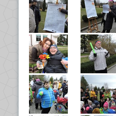
C
Po
D
Kl
Kl
Kl
G
Kl
By