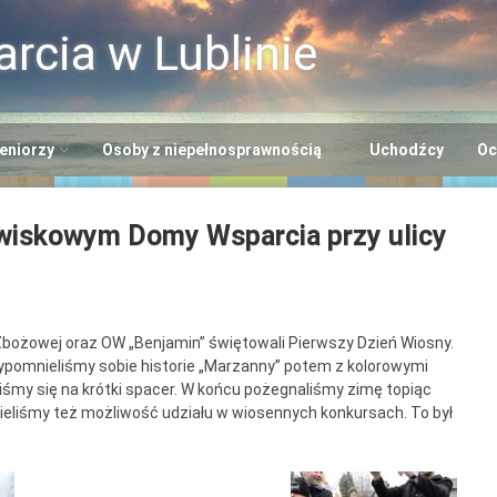
rcia w Lublinie
eniorzy
Osoby z niepełnosprawnością
Uchodźcy
Oc
i
entrum Usług
Centrum Opiekuńczo-
wiskowym Domy Wsparcia przy ulicy
cjalnych
Mieszkalne
+”
rodowiskowe Centrum
Dzienny Ośrodek
eniorów
Adaptacyjny
Seniora
 Zbożowej oraz OW „Benjamin” świętowali Pierwszy Dzień Wiosny.
entrum Dziennego
Ośrodek Wsparcia dla
ypomnieliśmy sobie historie „Marzanny” potem z kolorowymi
lna EFS
bytu nr 2
Osób z
iśmy się na krótki spacer. W końcu pożegnaliśmy zimę topiąc
Niepełnosprawnością
Mieliśmy też możliwość udziału w wiosennych konkursach. To był
entrum Dziennego
“Benjamin”
bytu nr 3