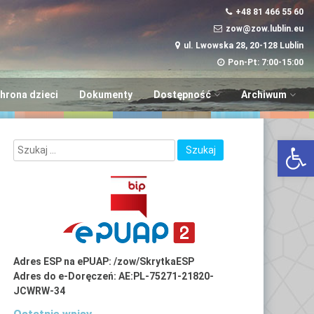
+48 81 466 55 60
zow@zow.lublin.eu
ul. Lwowska 28, 20-128 Lublin
Pon-Pt: 7:00-15:00
hrona dzieci
Dokumenty
Dostępność
Archiwum
Wniosek w sprawie
“Aktywni i Samod
Otwórz 
dostępności
LUBinclusiON
Plany
Deinstytucjonali
Adres ESP na ePUAP: /zow/SkrytkaESP
Adres do e-Doręczeń: AE:PL-75271-21820-
JCWRW-34