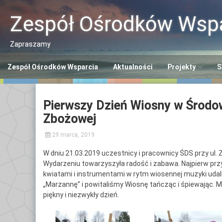
Przeskocz
do
Zespół Ośrodków Wspa
treści
Zapraszamy
Zespół Ośrodków Wsparcia
Aktualności
Projekty
S
Program “Aktywn
C
Pierwszy Dzień Wiosny w Środo
Seniorzy ASY”
So
Zbożowej
Program “Senior
Ś
29 marca, 2019
S
Opaska SOS dla 
W dniu 21.03.2019 uczestnicy i pracownicy ŚDS przy ul.
C
Wydarzeniu towarzyszyła radość i zabawa. Najpierw prz
Polityka Seniora
Po
kwiatami i instrumentami w rytm wiosennej muzyki udal
+
„Marzannę” i powitaliśmy Wiosnę tańcząc i śpiewając. 
C
piękny i niezwykły dzień.
Po