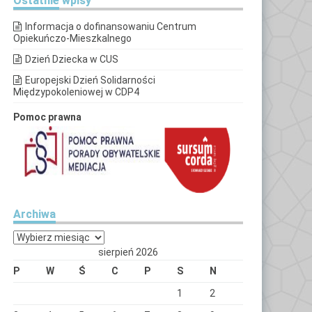
Ostatnie
wpisy
Informacja o dofinansowaniu Centrum
Opiekuńczo-Mieszkalnego
Dzień Dziecka w CUS
Europejski Dzień Solidarności
Międzypokoleniowej w CDP4
Pomoc prawna
Archiwa
Archiwa
sierpień 2026
P
W
Ś
C
P
S
N
1
2