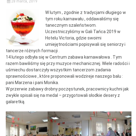
28 marca, 2019
W lutym , zgodnie z tradycjami długiego w
tym roku karnawału , oddawaliśmy się
tanecznym szaleństwom.
Uczestniczyliśmy w Gali Tańca 2019 w
Hotelu Victoria, gdzie swoimi
umiejętnościami popisywali się seniorzy i
tancerze różnych formacji .
14 lutego odbyła się w Centrum zabawa karnawałowa . Tym
razem bawiliśmy się przy muzyce mechanicznej. Wiele radości i
uśmiechu dostarczyły wszystkim tancerzom zadania
sprawnościowe , które proponowali wodzireje naszego balu :
pani Marzena i pani Monika.
W przerwie zabawy drobny poczęstunek, pracownicy kuchni jak
zwykle spisali się na medal – przygotowali słodkie desery z
galaretką.