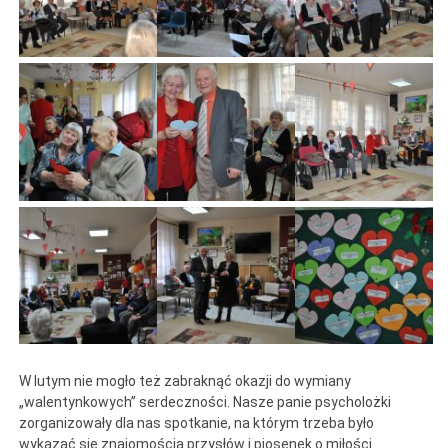
W lutym nie mogło też zabraknąć okazji do wymiany
„walentynkowych” serdeczności. Nasze panie psycholożki
zorganizowały dla nas spotkanie, na którym trzeba było
wykazać się znajomością przysłów i piosenek o miłości .