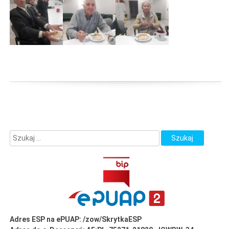
Adres ESP na ePUAP: /zow/SkrytkaESP