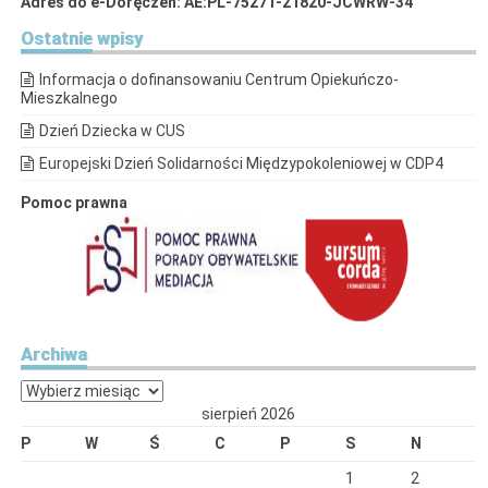
Adres do e-Doręczeń: AE:PL-75271-21820-JCWRW-34
Ostatnie
wpisy
Informacja o dofinansowaniu Centrum Opiekuńczo-
Mieszkalnego
Dzień Dziecka w CUS
Europejski Dzień Solidarności Międzypokoleniowej w CDP4
Pomoc prawna
Archiwa
Archiwa
sierpień 2026
P
W
Ś
C
P
S
N
1
2