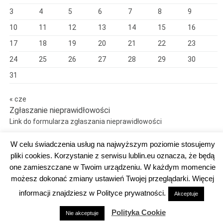
3
4
5
6
7
8
9
10
11
12
13
14
15
16
17
18
19
20
21
22
23
24
25
26
27
28
29
30
31
« cze
Zgłaszanie nieprawidłowości
Link do formularza zgłaszania nieprawidłowości
W celu świadczenia usług na najwyższym poziomie stosujemy
pliki cookies. Korzystanie z serwisu lublin.eu oznacza, że będą
one zamieszczane w Twoim urządzeniu. W każdym momencie
Dumnie wspierane przez WordPress
możesz dokonać zmiany ustawień Twojej przeglądarki. Więcej
DEKLARACJA DOSTĘPNOŚCI
informacji znajdziesz w Polityce prywatności.
Akceptuje
Polityka Cookie
Nie akceptuje