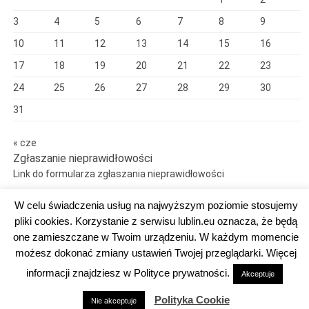
3
4
5
6
7
8
9
10
11
12
13
14
15
16
17
18
19
20
21
22
23
24
25
26
27
28
29
30
31
« cze
Zgłaszanie nieprawidłowości
Link do formularza zgłaszania nieprawidłowości
W celu świadczenia usług na najwyższym poziomie stosujemy
pliki cookies. Korzystanie z serwisu lublin.eu oznacza, że będą
one zamieszczane w Twoim urządzeniu. W każdym momencie
Dumnie wspierane przez WordPress
możesz dokonać zmiany ustawień Twojej przeglądarki. Więcej
DEKLARACJA DOSTĘPNOŚCI
informacji znajdziesz w Polityce prywatności.
Akceptuje
Polityka Cookie
Nie akceptuje