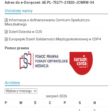
Adres do e-Doręczeń: AE:PL-75271-21820-JCWRW-34
Ostatnie
wpisy
Informacja o dofinansowaniu Centrum Opiekuńczo-
Mieszkalnego
Dzień Dziecka w CUS
Europejski Dzień Solidarności Międzypokoleniowej w CDP4
Pomoc prawna
Archiwa
Archiwa
sierpień 2026
P
W
Ś
C
P
S
N
1
2