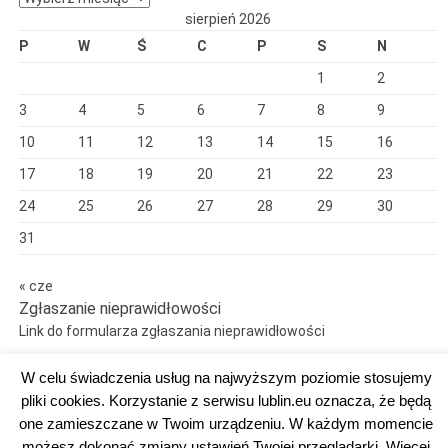
sierpień 2026
P
W
Ś
C
P
S
N
1
2
3
4
5
6
7
8
9
10
11
12
13
14
15
16
17
18
19
20
21
22
23
24
25
26
27
28
29
30
31
« cze
Zgłaszanie nieprawidłowości
Link do formularza zgłaszania nieprawidłowości
W celu świadczenia usług na najwyższym poziomie stosujemy
pliki cookies. Korzystanie z serwisu lublin.eu oznacza, że będą
one zamieszczane w Twoim urządzeniu. W każdym momencie
Dumnie wspierane przez WordPress
możesz dokonać zmiany ustawień Twojej przeglądarki. Więcej