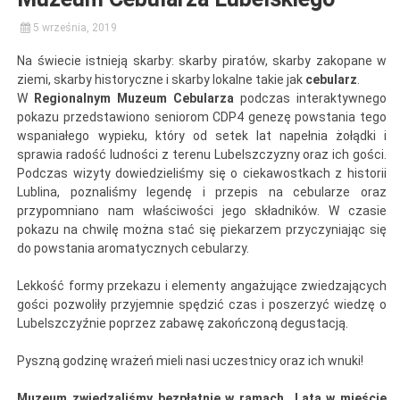
5 września, 2019
Na świecie istnieją skarby: skarby piratów, skarby zakopane w
ziemi, skarby historyczne i skarby lokalne takie jak
cebularz
.
W
Regionalnym Muzeum Cebularza
podczas interaktywnego
pokazu przedstawiono seniorom CDP4 genezę powstania tego
wspaniałego wypieku, który od setek lat napełnia żołądki i
sprawia radość ludności z terenu Lubelszczyzny oraz ich gości.
Podczas wizyty dowiedzieliśmy się o ciekawostkach z historii
Lublina, poznaliśmy legendę i przepis na cebularze oraz
przypomniano nam właściwości jego składników. W czasie
pokazu na chwilę można stać się piekarzem przyczyniając się
do powstania aromatycznych cebularzy.
Lekkość formy przekazu i elementy angażujące zwiedzających
gości pozwoliły przyjemnie spędzić czas i poszerzyć wiedzę o
Lubelszczyźnie poprzez zabawę zakończoną degustacją.
Pyszną godzinę wrażeń mieli nasi uczestnicy oraz ich wnuki!
Muzeum zwiedzaliśmy bezpłatnie w ramach „Lata w mieście