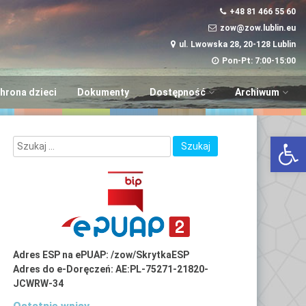
+48 81 466 55 60
zow@zow.lublin.eu
ul. Lwowska 28, 20-128 Lublin
Pon-Pt: 7:00-15:00
hrona dzieci
Dokumenty
Dostępność
Archiwum
Wniosek w sprawie
“Aktywni i Samod
Otwórz 
dostępności
LUBinclusiON
Plany
Deinstytucjonali
Adres ESP na ePUAP: /zow/SkrytkaESP
Adres do e-Doręczeń: AE:PL-75271-21820-
JCWRW-34