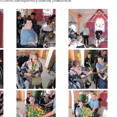
wym Domu Samopomocy udał się znakomicie.
entrum Dziennego
bytu nr 4
om Senior+
uby Seniora
ub Senior+
ub Seniora Wieniawa i
łusk
ub Seniora Nad
strzycą