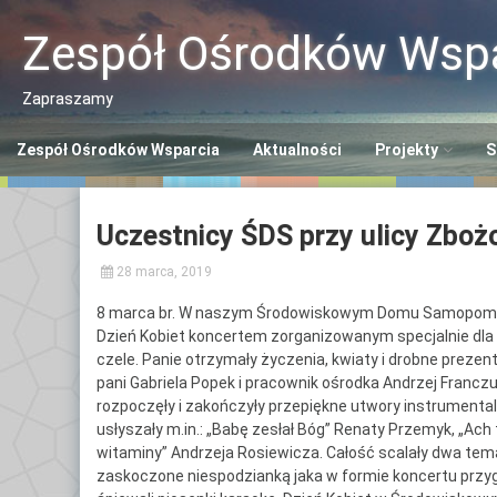
Przeskocz
do
Zespół Ośrodków Wspa
treści
Zapraszamy
Zespół Ośrodków Wsparcia
Aktualności
Projekty
S
Program “Aktywn
C
Uczestnicy ŚDS przy ulicy Zboż
Seniorzy ASY”
So
28 marca, 2019
Program “Senior
Ś
S
8 marca br. W naszym Środowiskowym Domu Samopomocy
Opaska SOS dla 
Dzień Kobiet koncertem zorganizowanym specjalnie dla 
C
czele. Panie otrzymały życzenia, kwiaty i drobne prezent
Polityka Seniora
Po
pani Gabriela Popek i pracownik ośrodka Andrzej Franc
+
rozpoczęły i zakończyły przepiękne utwory instrument
usłyszały m.in.: „Babę zesłał Bóg” Renaty Przemyk, „Ach
C
witaminy” Andrzeja Rosiewicza. Całość scalały dwa temat
Po
zaskoczone niespodzianką jaka w formie koncertu przy