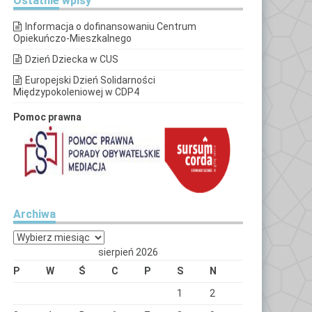
Ostatnie
wpisy
Informacja o dofinansowaniu Centrum
Opiekuńczo-Mieszkalnego
Dzień Dziecka w CUS
Europejski Dzień Solidarności
Międzypokoleniowej w CDP4
Pomoc prawna
Archiwa
Archiwa
sierpień 2026
P
W
Ś
C
P
S
N
1
2