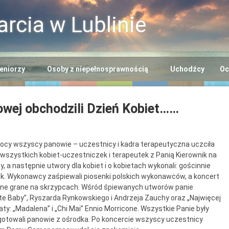
rcia w Lublinie
eniorzy
Osoby z niepełnosprawnością
Uchodźcy
Oc
i
entrum Usług
Centrum Opiekuńczo-
owej obchodzili Dzień Kobiet……
cjalnych
Mieszkalne
+”
rodowiskowe Centrum
Dzienny Ośrodek
eniorów
Adaptacyjny
 wszyscy panowie – uczestnicy i kadra terapeutyczna uczciła
Seniora
wszystkich kobiet-uczestniczek i terapeutek z Panią Kierownik na
entrum Dziennego
Ośrodek Wsparcia dla
y, a następnie utwory dla kobiet i o kobietach wykonali: gościnnie
lna EFS
bytu nr 2
Osób z
zuk. Wykonawcy zaśpiewali piosenki polskich wykonawców, a koncert
alne grane na skrzypcach. Wśród śpiewanych utworów panie
Niepełnosprawnością
 te Baby”, Ryszarda Rynkowskiego i Andrzeja Zauchy oraz „Najwięcej
entrum Dziennego
“Benjamin”
y: „Madalena” i „Chi Mai” Ennio Morricone. Wszystkie Panie były
bytu nr 3
gotowali panowie z ośrodka. Po koncercie wszyscy uczestnicy