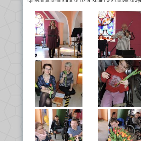
śpiewali piosenki karaoke. Dzień Kobiet w Środowisko
C
Po
D
Kl
Kl
Kl
G
Kl
By