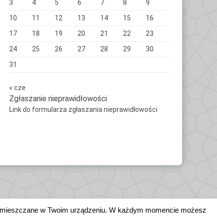
3
4
5
6
7
8
9
10
11
12
13
14
15
16
17
18
19
20
21
22
23
24
25
26
27
28
29
30
31
« cze
Zgłaszanie nieprawidłowości
Link do formularza zgłaszania nieprawidłowości
ne zamieszczane w Twoim urządzeniu. W każdym momencie możesz