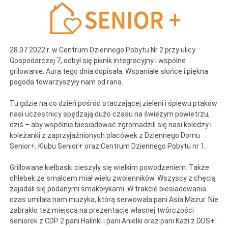
28.07.2022 r. w Centrum Dziennego Pobytu Nr 2 przy ulicy
Gospodarczej 7, odbył się piknik integracyjny i wspólne
grilowanie. Aura tego dnia dopisała. Wspaniałe słońce i piękna
pogoda towarzyszyły nam od rana.
Tu gdzie na co dzień pośród otaczającej zieleni i śpiewu ptaków
nasi uczestnicy spędzają dużo czasu na świeżym powietrzu,
dziś – aby wspólnie biesiadować zgromadzili się nasi koledzy i
koleżanki z zaprzyjaźnionych placówek z Dziennego Domu
Senior+, Klubu Senior+ oraz Centrum Dziennego Pobytu nr 1.
Grillowane kiełbaski cieszyły się wielkim powodzeniem. Także
chlebek ze smalcem miał wielu zwolenników. Wszyscy z chęcią
zajadali się podanymi smakołykami. W trakcie biesiadowania
czas umilała nam muzyka, którą serwowała pani Asia Mazur. Nie
zabrakło też miejsca na prezentację własnej twórczości
seniorek z CDP 2 pani Halinki i pani Anielki oraz pani Kazi z DDS+ .