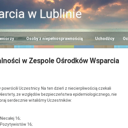
rcia w Lublinie
eniorzy
Osoby z niepełnosprawnością
Uchodźcy
Oc
i
entrum Usług
Centrum Opiekuńczo-
alności w Zespole Ośrodków Wsparcia
cjalnych
Mieszkalne
+”
rodowiskowe Centrum
Dzienny Ośrodek
eniorów
Adaptacyjny
Seniora
owrócili Uczestnicy. Na ten dzień z niecierpliwością czekali
entrum Dziennego
Ośrodek Wsparcia dla
y. Niestety, ze względów bezpieczeństwa epidemiologicznego, nie
lna EFS
bytu nr 2
Osób z
oraj serdecznie witaliśmy Uczestników:
Niepełnosprawnością
entrum Dziennego
“Benjamin”
bytu nr 3
Niecałej 16;
. Pozytywistów 16;