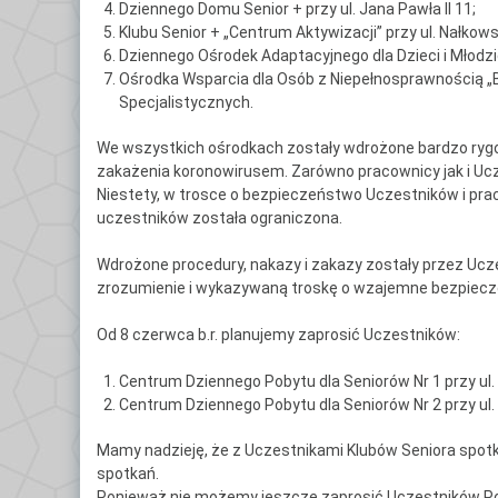
Dziennego Domu Senior + przy ul. Jana Pawła II 11;
C
Klubu Senior + „Centrum Aktywizacji” przy ul. Nałkows
Po
Dziennego Ośrodek Adaptacyjnego dla Dzieci i Młodzie
Ośrodka Wsparcia dla Osób z Niepełnosprawnością „B
D
Specjalistycznych.
Kl
We wszystkich ośrodkach zostały wdrożone bardzo rygo
zakażenia koronowirusem. Zarówno pracownicy jak i Ucze
Kl
Niestety, w trosce o bezpieczeństwo Uczestników i pra
uczestników została ograniczona.
Kl
Wdrożone procedury, nakazy i zakazy zostały przez Uc
G
zrozumienie i wykazywaną troskę o wzajemne bezpiec
Kl
Od 8 czerwca b.r. planujemy zaprosić Uczestników:
By
Centrum Dziennego Pobytu dla Seniorów Nr 1 przy ul. 
Centrum Dziennego Pobytu dla Seniorów Nr 2 przy ul.
Mamy nadzieję, że z Uczestnikami Klubów Seniora spotk
spotkań.
Ponieważ nie możemy jeszcze zaprosić Uczestników Po