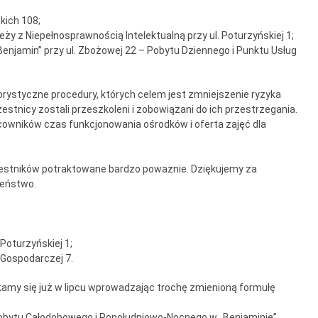
entrum Dziennego
kich 108;
bytu nr 4
ży z Niepełnosprawnością Intelektualną przy ul. Poturzyńskiej 1;
enjamin” przy ul. Zbożowej 22 – Pobytu Dziennego i Punktu Usług
om Senior+
uby Seniora
rystyczne procedury, których celem jest zmniejszenie ryzyka
stnicy zostali przeszkoleni i zobowiązani do ich przestrzegania.
ub Senior+
cowników czas funkcjonowania ośrodków i oferta zajęć dla
ub Seniora Wieniawa i
zestników potraktowane bardzo poważnie. Dziękujemy za
łusk
zeństwo.
ub Seniora Nad
strzycą
Poturzyńskiej 1;
 Gospodarczej 7.
amy się już w lipcu wprowadzając trochę zmienioną formułę
bytu Całodobowego i Popołudniowo-Nocnego w „Benjaminie” ,