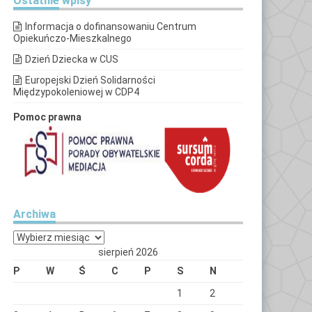
Ostatnie
wpisy
Informacja o dofinansowaniu Centrum
Opiekuńczo-Mieszkalnego
Dzień Dziecka w CUS
Europejski Dzień Solidarności
Międzypokoleniowej w CDP4
Pomoc prawna
Archiwa
Archiwa
sierpień 2026
P
W
Ś
C
P
S
N
1
2