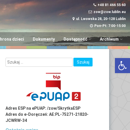
+48 81 466 55 60
zow@zow.lublin.eu
ul. Lwowska 28, 20-128 Lublin
Pon-Pt: 7:00-15:00
hrona dzieci
Dokumenty
Dostępność
Archiwum
Wniosek w sprawie
“Aktywni i Samod
Otwórz 
dostępności
LUBinclusiON
Plany
Deinstytucjonali
Adres ESP na ePUAP: /zow/SkrytkaESP
Adres do e-Doręczeń: AE:PL-75271-21820-
JCWRW-34