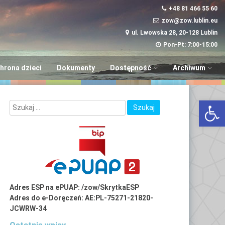
+48 81 466 55 60
zow@zow.lublin.eu
ul. Lwowska 28, 20-128 Lublin
Pon-Pt: 7:00-15:00
hrona dzieci
Dokumenty
Dostępność
Archiwum
Wniosek w sprawie
“Aktywni i Samod
Otwórz 
dostępności
LUBinclusiON
Plany
Deinstytucjonali
Adres ESP na ePUAP: /zow/SkrytkaESP
Adres do e-Doręczeń: AE:PL-75271-21820-
JCWRW-34