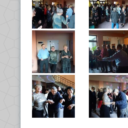
C
Po
D
Kl
Kl
Kl
G
Kl
By