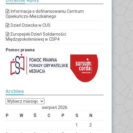
Ostatnie
wpisy
Informacja o dofinansowaniu Centrum
Opiekuńczo-Mieszkalnego
Dzień Dziecka w CUS
Europejski Dzień Solidarności
Międzypokoleniowej w CDP4
Pomoc prawna
Archiwa
Archiwa
sierpień 2026
P
W
Ś
C
P
S
N
1
2