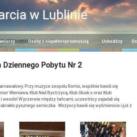
rcia w Lublinie
eniorzy
Osoby z niepełnosprawnością
Uchodźcy
Oc
i
entrum Usług
Centrum Opiekuńczo-
 Dziennego Pobytu Nr 2
cjalnych
Mieszkalne
+”
rodowiskowe Centrum
Dzienny Ośrodek
eniorów
Adaptacyjny
 karnawałowy. Przy muzyce zespołu Romix, wspólnie bawili się
Seniora
nior Wieniawa, Klub Nad Bystrzycą, Klub Głusk o oraz Klub
entrum Dziennego
Ośrodek Wsparcia dla
i wesoło! W przerwie między tańcami, uczestnicy zajadali się
lna EFS
bytu nr 2
Osób z
rakło pysznego serniczka. Wszyscy bawili się wyśmienicie i już z
Niepełnosprawnością
entrum Dziennego
“Benjamin”
bytu nr 3