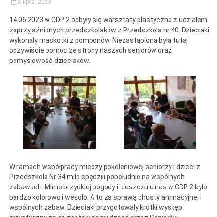
5 lipca, 2023
14.06.2023 w CDP 2 odbyły się warsztaty plastyczne z udziałem
zaprzyjaźnionych przedszkolaków z Przedszkola nr 40. Dzieciaki
wykonały maskotki z pomponów. Niezastąpiona była tutaj
oczywiście pomoc ze strony naszych seniorów oraz
pomysłowość dzieciaków.
W ramach współpracy miedzy pokoleniowej seniorzy i dzieci z
Przedszkola Nr 34 miło spędzili popołudnie na wspólnych
zabawach. Mimo brzydkiej pogody i deszczu u nas w CDP 2 było
bardzo kolorowo i wesoło. A to za sprawą chusty animacyjnej i
wspólnych zabaw. Dzieciaki przygotowały krótki występ